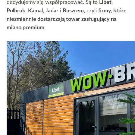
decydujemy się współpracować. Są to
Libet
,
Polbruk
,
Kamal
,
Jadar
i
Buszrem
, czyli
firmy, które
niezmiennie dostarczają towar zasługujący na
miano premium
.