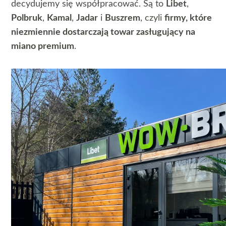
decydujemy się współpracować. Są to
Libet
,
Polbruk
,
Kamal
,
Jadar
i
Buszrem
, czyli
firmy, które
niezmiennie dostarczają towar zasługujący na
miano premium
.